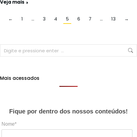
Veja mais
←
1
…
3
4
5
6
7
…
13
→
Mais acessados
Fique por dentro dos nossos conteúdos!
Nome*