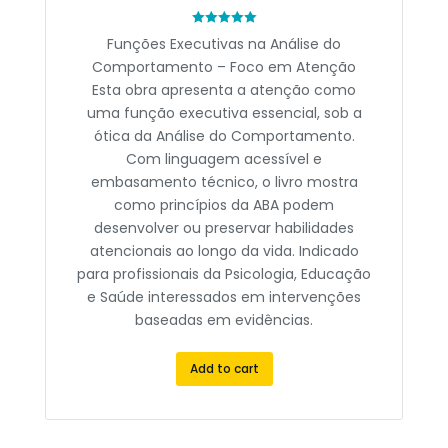
Rated
Funções Executivas na Análise do
0
out
Comportamento – Foco em Atenção
of
5
Esta obra apresenta a atenção como
uma função executiva essencial, sob a
ótica da Análise do Comportamento.
Com linguagem acessível e
embasamento técnico, o livro mostra
como princípios da ABA podem
desenvolver ou preservar habilidades
atencionais ao longo da vida. Indicado
para profissionais da Psicologia, Educação
e Saúde interessados em intervenções
baseadas em evidências.
Add to cart