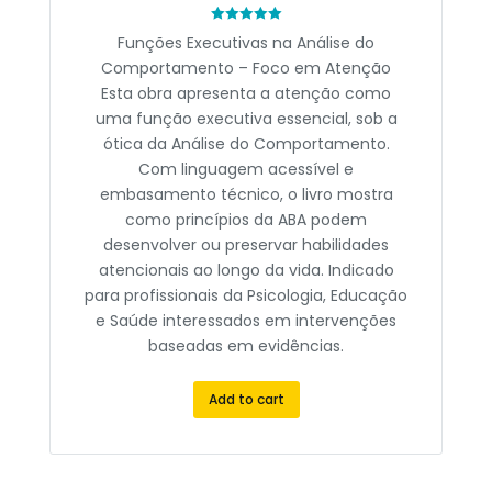
Rated
Funções Executivas na Análise do
0
out
Comportamento – Foco em Atenção
of
5
Esta obra apresenta a atenção como
uma função executiva essencial, sob a
ótica da Análise do Comportamento.
Com linguagem acessível e
embasamento técnico, o livro mostra
como princípios da ABA podem
desenvolver ou preservar habilidades
atencionais ao longo da vida. Indicado
para profissionais da Psicologia, Educação
e Saúde interessados em intervenções
baseadas em evidências.
Add to cart