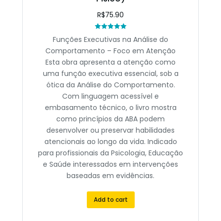
R$
75.90
Rated
Funções Executivas na Análise do
0
out
Comportamento – Foco em Atenção
of
5
Esta obra apresenta a atenção como
uma função executiva essencial, sob a
ótica da Análise do Comportamento.
Com linguagem acessível e
embasamento técnico, o livro mostra
como princípios da ABA podem
desenvolver ou preservar habilidades
atencionais ao longo da vida. Indicado
para profissionais da Psicologia, Educação
e Saúde interessados em intervenções
baseadas em evidências.
Add to cart