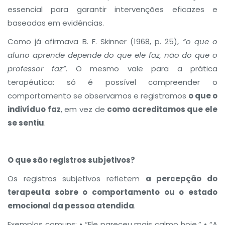
essencial para garantir intervenções eficazes e
baseadas em evidências.
Como já afirmava B. F. Skinner (1968, p. 25),
“o que o
aluno aprende depende do que ele faz, não do que o
professor faz”
. O mesmo vale para a prática
terapêutica: só é possível compreender o
comportamento se observamos e registramos
o que o
indivíduo faz
, em vez de
como acreditamos que ele
se sentiu
.
O que são registros subjetivos?
Os registros subjetivos refletem
a percepção do
terapeuta sobre o comportamento ou o estado
emocional da pessoa atendida
.
Exemplos comuns: • “Ele pareceu mais calmo hoje.” • “A